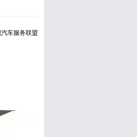
识汽车服务联盟